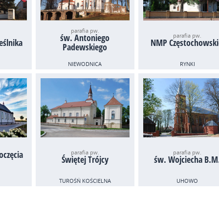
parafia pw.
św. Antoniego
parafia pw.
eślnika
NMP Częstochowski
Padewskiego
NIEWODNICA
RYNKI
oczęcia
parafia pw.
parafia pw.
Świętej Trójcy
św. Wojciecha B.M
TUROŚŃ KOŚCIELNA
UHOWO