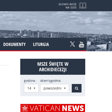
SŁOWO BOŻE
NA DZIŚ
DOKUMENTY
LITURGIA
MSZE ŚWIĘTE W
ARCHIDIECEZJI
godzina:
dzień tygodnia:
Szukaj
14
powszedni