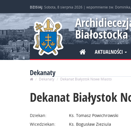
DZISIAJ
: Sobota, 8 sierpnia 2026 | wspomnienie św. Dominika
Archidiecezj
Białostocka
AKTUALNOŚCI
Dekanaty
Dekanaty
Dekanat Białystok Nowe Miasto
Dekanat Białystok 
Dziekan:
Ks. Tomasz Powichrowski
Wicedziekan:
Ks. Bogusław Zieziula