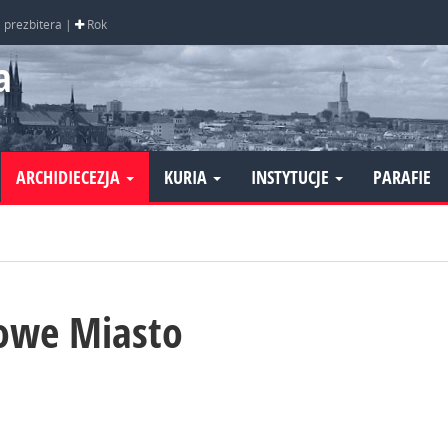
, prezbitera |
Rok
a
ARCHIDIECEZJA
KURIA
INSTYTUCJE
PARAFIE
Nowe Miasto