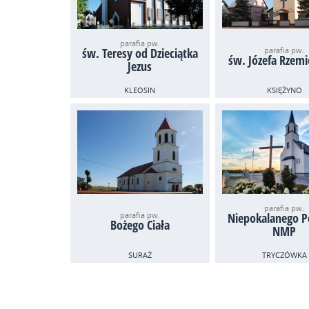
parafia pw.
św. Teresy od Dzieciątka
parafia pw.
św. Józefa Rzemi
Jezus
KLEOSIN
KSIĘŻYNO
parafia pw.
parafia pw.
Niepokalanego P
Bożego Ciała
NMP
SURAŻ
TRYCZÓWKA