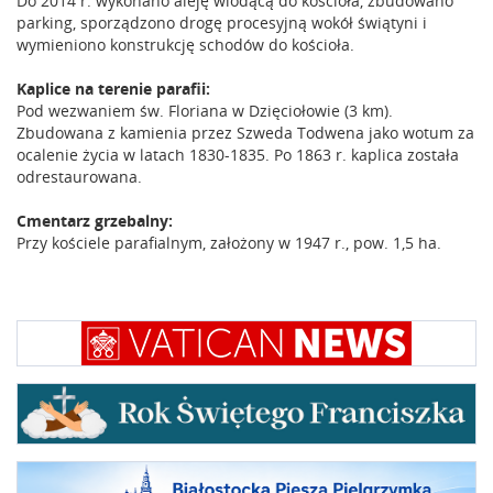
Do 2014 r. wykonano aleję wiodącą do kościoła, zbudowano
parking, sporządzono drogę procesyjną wokół świątyni i
wymieniono konstrukcję schodów do kościoła.
Kaplice na terenie parafii:
Pod wezwaniem św. Floriana w Dzięciołowie (3 km).
Zbudowana z kamienia przez Szweda Todwena jako wotum za
ocalenie życia w latach 1830-1835. Po 1863 r. kaplica została
odrestaurowana.
Cmentarz grzebalny:
Przy kościele parafialnym, założony w 1947 r., pow. 1,5 ha.