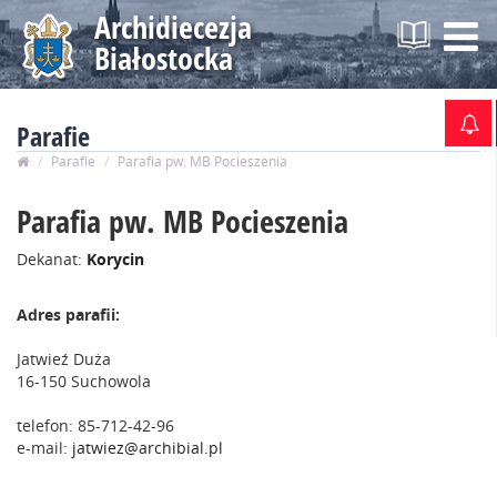
Archidiecezja
Na
Białostocka
Parafie
Parafie
Parafia pw. MB Pocieszenia
Parafia pw. MB Pocieszenia
Dekanat:
Korycin
Adres parafii:
Jatwieź Duża
16-150 Suchowola
telefon:
85-712-42-96
e-mail:
jatwiez@archibial.pl