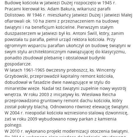
Budowę kościoła w Jatwiezi Dużej rozpoczęto w 1945 r.
Pracami kierował ks. Adam Bakura, wikariusz parafii
Dolistowo. W 1946 r. mieszkańcy Jatwiezi Dużej i Jatwiezi Małej
ofiarowali ok. 10 ha ziemi z przeznaczeniem na budowę
świątyni i na beneficjum kościelne. Pierwszym stałym
duszpasterzem w Jatwiezi był ks. Antoni Świll, który, zanim
powstała tu parafia, pełnił urząd rektora kościoła. Przy
ogromnym wsparciu parafian ukończył on budowę świątyni w
swym stylu architektonicznym nawiązującej do klasycyzmu,
ponadto zbudował plebanię i obstalował budynki
gospodarcze.
W latach 1961-1965 ówczesny proboszcz, ks. Wincenty
Grzybowski, przeprowadził kapitalny remont kościoła,
dobudował w fasadzie dwie nawiązujące w stylu do
minaretów wieże. Nadał też świątyni zupełnie nowy wystrój
wnętrza. W roku 2003 z inicjatywy ks. Wiesława Reicha
przeprowadzono gruntowny remont dachu kościoła, który
został pokryty blachą. Odnowiono również elewację świątyni.
W 2004 r. nieopodal kościoła wzniesiono stalową dzwonnicę,
zaś w roku 2009 wybudowano nowy parkan z kamienia
polnego.
W 2010 r. wykonano projekt modernizacji otoczenia świątyni.