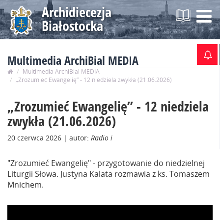
Archidiecezja
Na
Białostocka
Multimedia ArchiBial MEDIA
Multimedia ArchiBial MEDIA
„Zrozumieć Ewangelię” - 12 niedziela zwykła (21.06.2026)
„Zrozumieć Ewangelię” - 12 niedziela
zwykła (21.06.2026)
20 czerwca 2026
| autor:
Radio i
"Zrozumieć Ewangelię" - przygotowanie do niedzielnej
Liturgii Słowa. Justyna Kalata rozmawia z ks. Tomaszem
Mnichem.